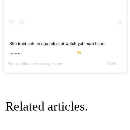
She fraid seh mi ago tek spot watch yuh man b4 mi
………
Une publication partagée par
⠀⠀⠀⠀⠀⠀⠀⠀⠀⠀⠀⠀⠀
DON
V – 
Related articles.